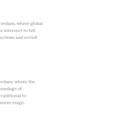
rdam; where global
e intersect to tell
ections and revisit
rdam; where the
eanings of
raditional to
enter stage.