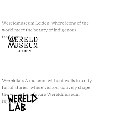
Wereldmuseum Leiden; where icons of the
world meet the beauty of indigenous
traditions.
Wereldlab; A museum without walls in a city
full of stories, where visitors actively shape
the vision for a future Wereldmuseum
Nijmegen.