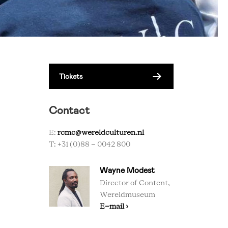
Tickets
Contact
E:
rcmc@wereldculturen.nl
T: +31 (0)88 - 0042 800
Wayne Modest
Director of Content,
Wereldmuseum
E-mail ›