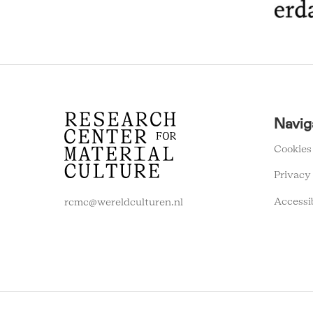
RCMC
Navig
FOOTER
MENU
Cookies
Privacy
Accessi
rcmc@wereldculturen.nl