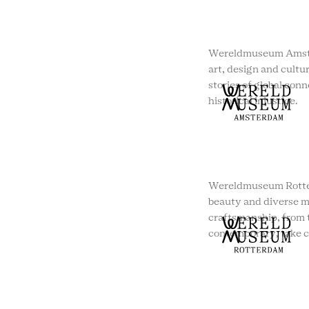
Wereldmuseum Amste
art, design and cultur
stories of global conn
historical injustice.
Wereldmuseum Rotte
beauty and diverse m
craftsmanship, from t
contemporary, take c