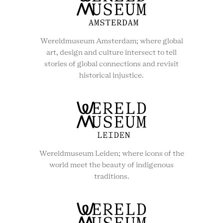
Wereldmuseum Amsterdam; where global
art, design and culture intersect to tell
stories of global connections and revisit
historical injustice.
Wereldmuseum Leiden; where icons of the
world meet the beauty of indigenous
traditions.