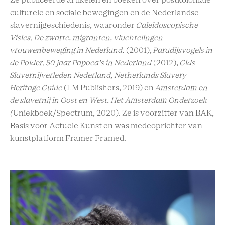
Ze publiceerde artikelen en boeken over postkoloniale
culturele en sociale bewegingen en de Nederlandse
slavernijgeschiedenis, waaronder
Caleidoscopische
Visies. De zwarte, migranten, vluchtelingen
vrouwenbeweging in Nederland.
(2001),
Paradijsvogels in
de Polder. 50 jaar Papoea’s in Nederland
(2012),
Gids
Slavernijverleden Nederland, Netherlands Slavery
Heritage Guide
(LM Publishers, 2019) en
Amsterdam en
de slavernij in Oost en West. Het Amsterdam Onderzoek
(
Uniekboek/Spectrum, 2020). Ze is voorzitter van BAK,
Basis voor Actuele Kunst en was medeoprichter van
kunstplatform Framer Framed.