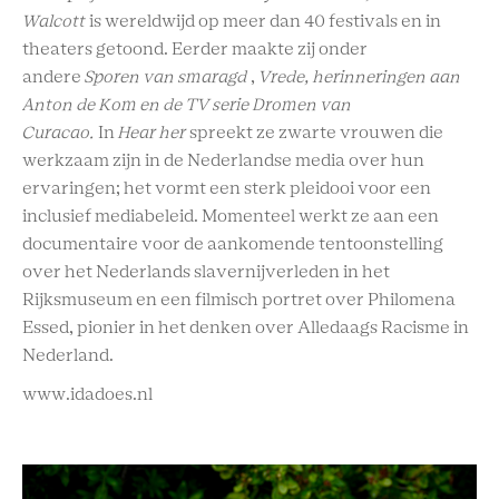
Walcott
is wereldwijd op meer dan 40 festivals en in
theaters getoond.
Eerder maakte zij onder
andere
Sporen van smaragd
,
Vrede, herinneringen aan
Anton de Kom en de TV serie Dromen van
Curacao.
In
Hear her
spreekt ze zwarte vrouwen die
werkzaam zijn in de Nederlandse media over hun
ervaringen; het vormt een sterk pleidooi voor een
inclusief mediabeleid. Momenteel werkt ze aan een
documentaire voor de aankomende tentoonstelling
over het Nederlands slavernijverleden in het
Rijksmuseum en een filmisch portret over Philomena
Essed, pionier in het denken over Alledaags Racisme in
Nederland.
www.idadoes.nl