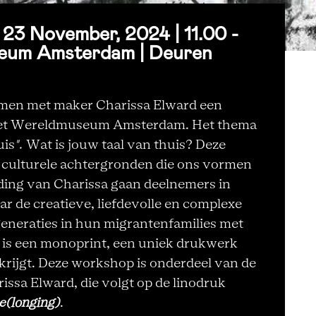
 November, 2024 | 11.00 -
seum Amsterdam | Deuren
men met maker Charissa Elward een
et
Wereldmuseum Amsterdam. Het thema
uis
".
Wat is jouw taal van thuis? Deze
e culturele achtergronden die ons vormen
iding van Charissa gaan deelnemers in
r de creatieve, liefdevolle en complexe
eneraties in hun migrantenfamilies met
 is een monoprint, een uniek drukwerk
rijgt.
Deze workshop is onderdeel van de
ssa Elward, die volgt op de linodruk
e(longing)
.