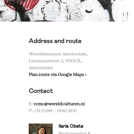
Address and route
Wereldmuseum Amsterdam,
Linnaeusstraat 2, 1092CK,
Amsterdam
Plan route via Google Maps ›
Contact
E:
rcmc@wereldculturen.nl
T: +31 (0)88 - 0042 800
Ilaria Obata
Programming &