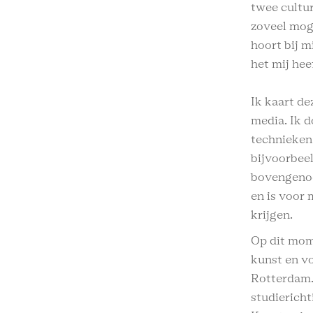
twee cultu
zoveel moge
hoort bij m
het mij hee
Ik kaart d
media. Ik d
technieken 
bijvoorbeel
bovengenoe
en is voor 
krijgen.
Op dit mom
kunst en v
Rotterdam.
studiericht