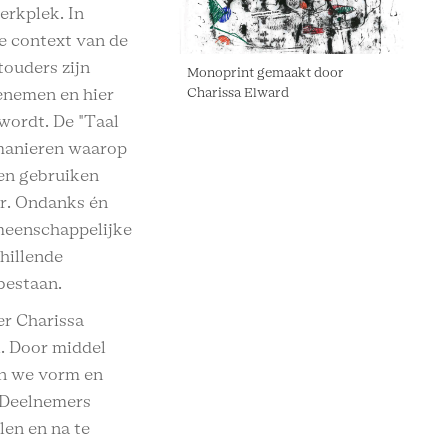
erkplek. In
le context van de
touders zijn
Monoprint gemaakt door
Charissa Elward
eenemen en hier
 wordt. De "Taal
 manieren waarop
en gebruiken
ur. Ondanks én
emeenschappelijke
chillende
 bestaan.
er Charissa
l. Door middel
en we vorm en
. Deelnemers
en en na te