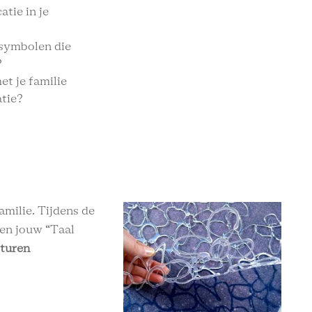
tie in je
 symbolen die
?
met je familie
atie?
amilie. Tijdens de
en jouw “Taal
sturen