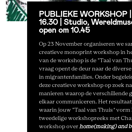
PUBLIEKE WORKSHOP | 23
16.30 | Studio, Wereldmu
open om 10.45
Op 23 November organiseren we sa
creatieve monoprint workshop in h
van de workshop is de "Taal van Th
vraag opent de deur naar de divers
in migrantenfamilies. Onder begele
deze creatieve workshop op zoek naa
manieren waarop de verschillende g
elkaar communiceren. Het resultaat
waarin jouw "Taal van Thuis
"
vorm k
tweedelige workshopreeks met Chari
workshop over
home(making) and b